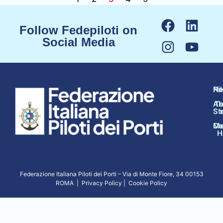
Follow Fedepiloti on
Social Media
N
Pi
Ab
Te
St
Co
Me
H
Federazione Italiana Piloti dei Porti –
Via di Monte Fiore, 34 00153
ROMA
|
Privacy Policy
|
Cookie Policy