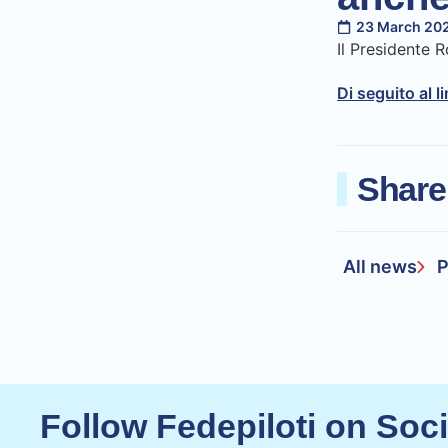
23 March 20
Il Presidente 
Di seguito al l
Share
All news
P
Follow Fedepiloti on Soc