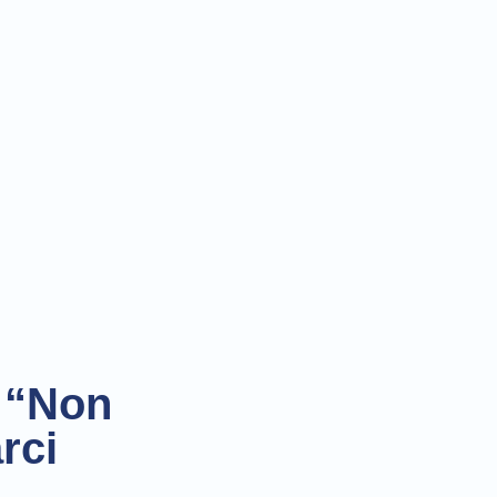
: “Non
rci