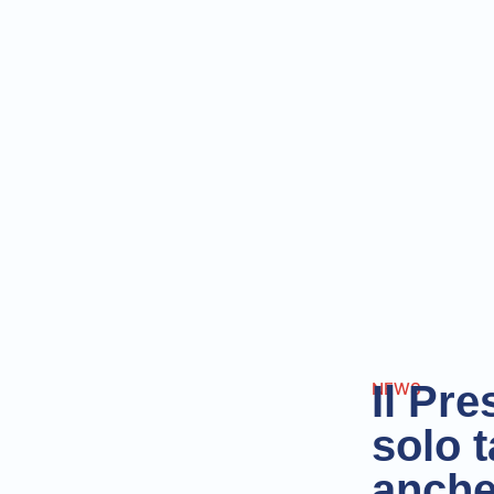
Il Pre
NEWS
solo 
anche