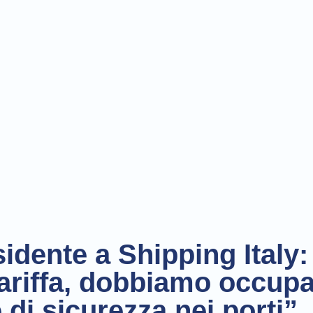
sidente a Shipping Italy
tariffa, dobbiamo occupa
 di sicurezza nei porti”