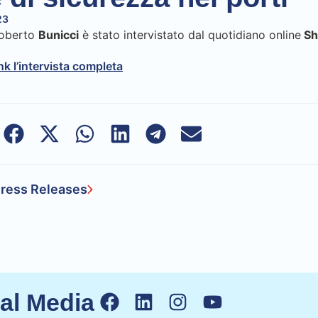
23
Roberto
Bunicci
è stato intervistato dal quotidiano online
Shi
ink l’intervista completa
ress Releases
ial Media