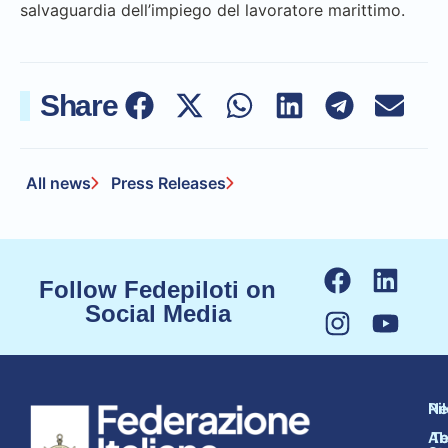
salvaguardia dell’impiego del lavoratore marittimo.
Share
All news
Press Releases
Follow Fedepiloti on
Social Media
N
Pi
Ab
Te