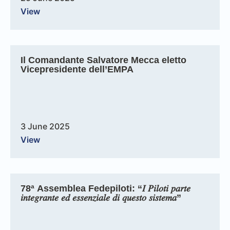
View
Il Comandante Salvatore Mecca eletto
Vicepresidente dell’EMPA
3 June 2025
View
78ª Assemblea Fedepiloti: “𝐼 𝑃𝑖𝑙𝑜𝑡𝑖 𝑝𝑎𝑟𝑡𝑒
𝑖𝑛𝑡𝑒𝑔𝑟𝑎𝑛𝑡𝑒 𝑒𝑑 𝑒𝑠𝑠𝑒𝑛𝑧𝑖𝑎𝑙𝑒 𝑑𝑖 𝑞𝑢𝑒𝑠𝑡𝑜 𝑠𝑖𝑠𝑡𝑒𝑚𝑎”