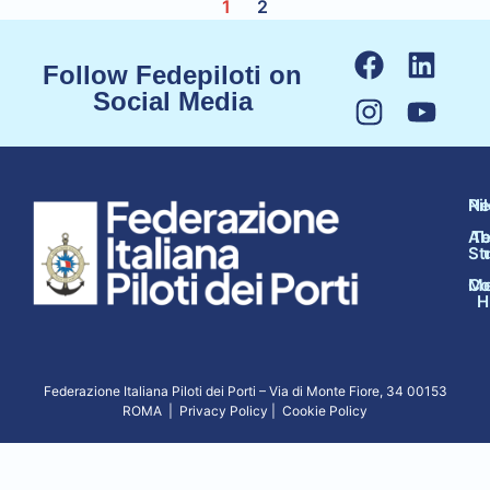
1
2
Follow Fedepiloti on
Social Media
N
Pi
Ab
Te
St
Co
Me
H
Federazione Italiana Piloti dei Porti –
Via di Monte Fiore, 34 00153
ROMA
|
Privacy Policy
|
Cookie Policy