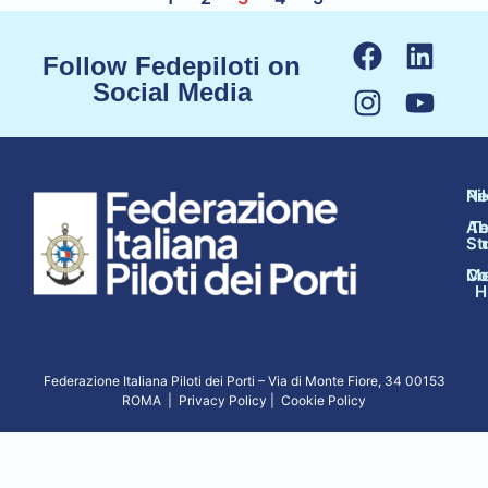
Follow Fedepiloti on
Social Media
N
Pi
Ab
Te
St
Co
Me
H
Federazione Italiana Piloti dei Porti –
Via di Monte Fiore, 34 00153
ROMA
|
Privacy Policy
|
Cookie Policy