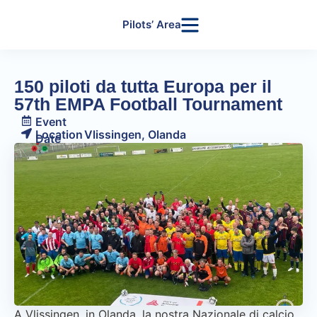
Pilots’ Area
150 piloti da tutta Europa per il
57th EMPA Football Tournament
Event
Location
Vlissingen, Olanda
Date
A Vlissingen, in Olanda, la nostra Nazionale di calcio