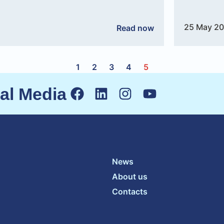
25 May 2
Read now
1
2
3
4
5
ial Media
News
About us
Contacts