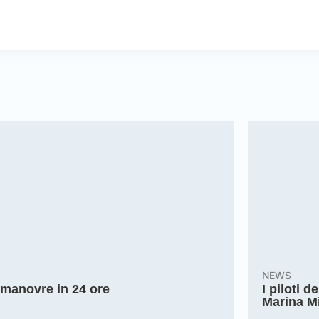
NEWS
0 manovre in 24 ore
I piloti 
Marina Mi