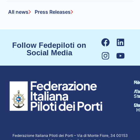
All news
Press Releases
Follow Fedepiloti on
Social Media
N
Pi
Ab
Te
St
Co
Me
H
Federazione Italiana Piloti dei Porti –
Via di Monte Fiore, 34 00153